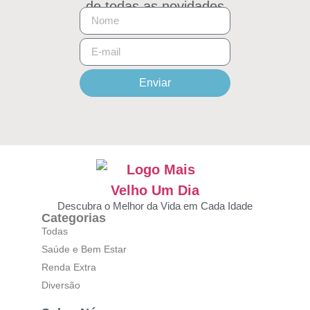
de todas as novidades
Enviar
Descubra o Melhor da Vida em Cada Idade
Categorias
Todas
Saúde e Bem Estar
Renda Extra
Diversão