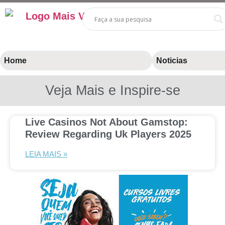
Home
Noticias
Veja Mais e Inspire-se
Live Casinos Not About Gamstop:
Review Regarding Uk Players 2025
LEIA MAIS »