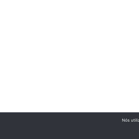
Nós util