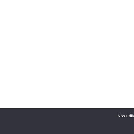
Nós util