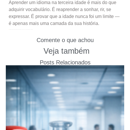
Aprender um idioma na terceira idade é mais do que
adquirir vocabulário. É reaprender a sonhar, rir, se
expressar. É provar que a idade nunca foi um limite —
é apenas mais uma camada da sua história.
Compartilhe este artigo com alguém que também quer aprender algo novo. Quem sabe vocês não embarcam juntos nessa jornada?
Comente o que achou
Veja também
Posts Relacionados