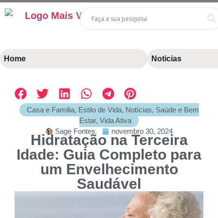
Home
Noticias
Casa e Familia
,
Estilo de Vida
,
Notícias
,
Saúde e Bem
Estar
,
Vida Ativa
Sage Fontes
novembro 30, 2024
Hidratação na Terceira
Idade: Guia Completo para
um Envelhecimento
Saudável