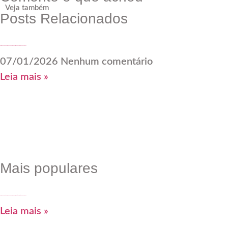
Veja também
Posts Relacionados
A falácia da aposentadoria e o desafio dos ambientes corporativos diante da longevidade
07/01/2026
Nenhum comentário
Leia mais »
Mais populares
A falácia da aposentadoria e o desafio dos ambientes corporativos diante da longevidade
Leia mais »