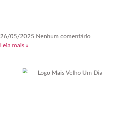
Transforme Seu Guarda-Roupa Após os 60
26/05/2025
Nenhum comentário
Leia mais »