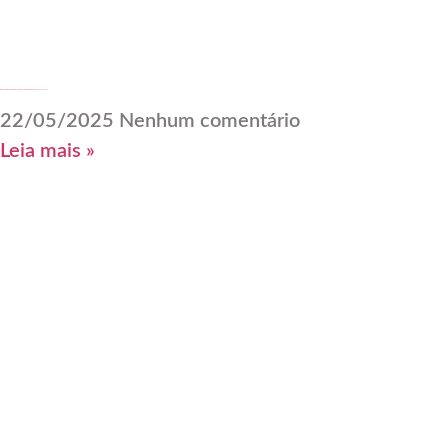
Ninguém te chamou? Crie o seu lugar: como voltar ao trabalho sem depender de vaga
22/05/2025
Nenhum comentário
Leia mais »