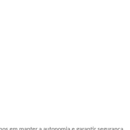
mos em manter a autonomia e garantir segurança.