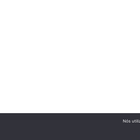
Nós util