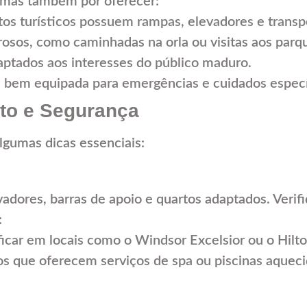
, mas também por oferecer:
os turísticos possuem rampas, elevadores e transp
rosos, como caminhadas na orla ou visitas aos parq
ptados aos interesses do público maduro.
bem equipada para emergências e cuidados especí
to e Segurança
algumas dicas essenciais:
adores, barras de apoio e quartos adaptados. Verif
:
icar em locais como o Windsor Excelsior ou o Hilt
s que oferecem serviços de spa ou piscinas aqueci