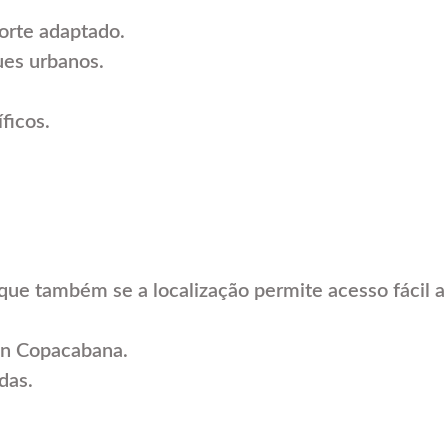
orte adaptado.
ues urbanos.
ficos.
ique também se a localização permite acesso fácil a
on Copacabana.
das.