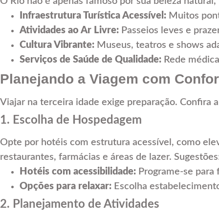
O Rio não é apenas famoso por sua beleza natural
Infraestrutura Turística Acessível:
Muitos pont
Atividades ao Ar Livre:
Passeios leves e praze
Cultura Vibrante:
Museus, teatros e shows ada
Serviços de Saúde de Qualidade:
Rede médica 
Planejando a Viagem com Confor
Viajar na terceira idade exige preparação. Confira 
1. Escolha de Hospedagem
Opte por hotéis com estrutura acessível, como elev
restaurantes, farmácias e áreas de lazer. Sugestões
Hotéis com acessibilidade:
Programe-se para f
Opções para relaxar:
Escolha estabelecimento
2. Planejamento de Atividades