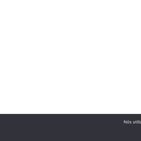
Nós util