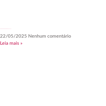
Ninguém te chamou? Crie o seu lugar: como voltar ao trabalho sem depender de vaga
22/05/2025
Nenhum comentário
Leia mais »