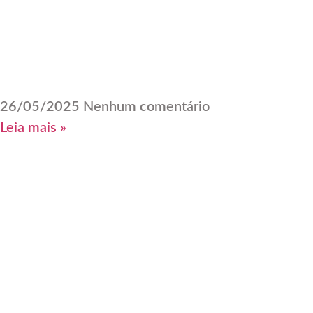
Transforme Seu Guarda-Roupa Após os 60
26/05/2025
Nenhum comentário
Leia mais »