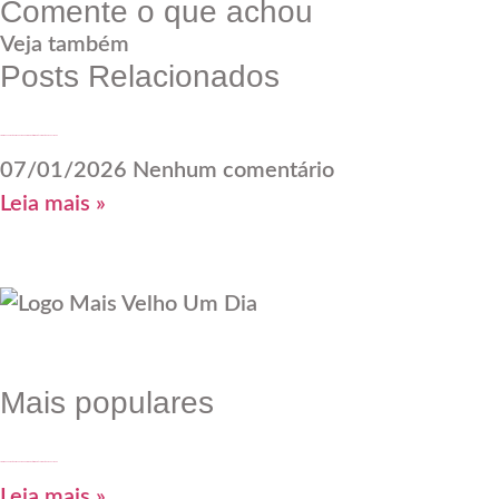
Comente o que achou
Veja também
Posts Relacionados
A falácia da aposentadoria e o desafio dos ambientes corporativos diante da longevidade
07/01/2026
Nenhum comentário
Leia mais »
Mais populares
A falácia da aposentadoria e o desafio dos ambientes corporativos diante da longevidade
Leia mais »