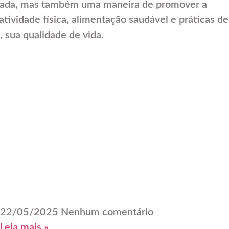
fiada, mas também uma maneira de promover a
atividade física, alimentação saudável e práticas de
 sua qualidade de vida.
Ninguém te chamou? Crie o seu lugar: como voltar ao trabalho sem depender de vaga
22/05/2025
Nenhum comentário
Leia mais »