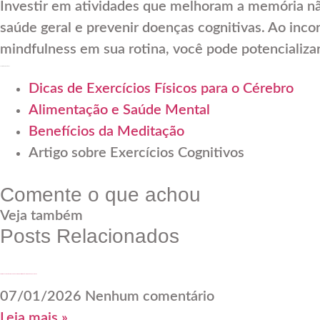
Investir em atividades que melhoram a memória n
saúde geral e prevenir doenças cognitivas. Ao incor
mindfulness em sua rotina, você pode potencializ
Links Internos e Externos
Dicas de Exercícios Físicos para o Cérebro
Alimentação e Saúde Mental
Benefícios da Meditação
Artigo sobre Exercícios Cognitivos
Comente o que achou
Veja também
Posts Relacionados
A falácia da aposentadoria e o desafio dos ambientes corporativos diante da longevidade
07/01/2026
Nenhum comentário
Leia mais »