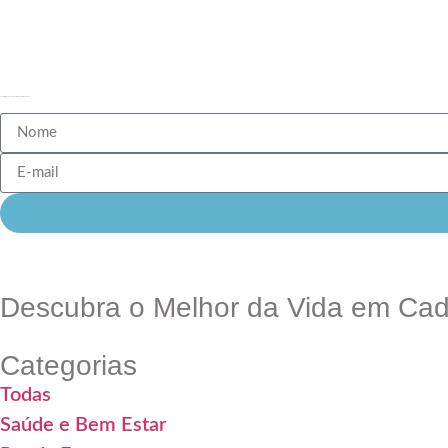
Cadastre-se e fique por dentro de todas as novidades
Descubra o Melhor da Vida em Cad
Categorias
Todas
Saúde e Bem Estar