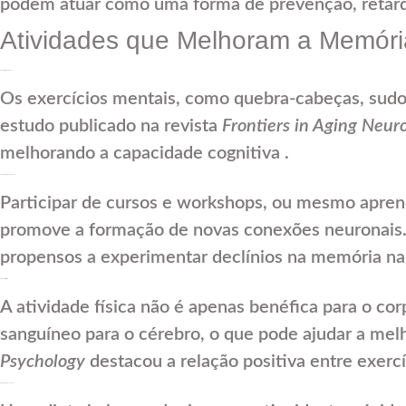
podem atuar como uma forma de prevenção, retard
Atividades que Melhoram a Memóri
H3: Exercícios Cognitivos
Os exercícios mentais, como quebra-cabeças, sud
estudo publicado na revista
Frontiers in Aging Neur
melhorando a capacidade cognitiva .
H3: Aprendizado Contínuo
Participar de cursos e workshops, ou mesmo apren
promove a formação de novas conexões neuronais.
propensos a experimentar declínios na memória na 
H3: Exercícios Físicos
A atividade física não é apenas benéfica para o c
sanguíneo para o cérebro, o que pode ajudar a melh
Psychology
destacou a relação positiva entre exercí
H3: Alimentação Saudável