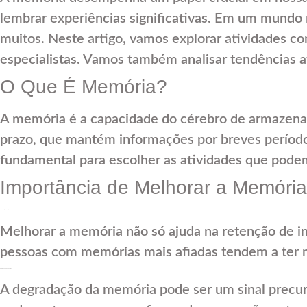
lembrar experiências significativas. Em um mundo 
muitos. Neste artigo, vamos explorar atividades
especialistas. Vamos também analisar tendências atu
O Que É Memória?
A memória é a capacidade do cérebro de armazenar,
prazo, que mantém informações por breves período
fundamental para escolher as atividades que pode
Importância de Melhorar a Memória
H2: Benefícios Cognitivos
Melhorar a memória não só ajuda na retenção de 
pessoas com memórias mais afiadas tendem a ter m
H2: Prevenção de Doenças
A degradação da memória pode ser um sinal precu