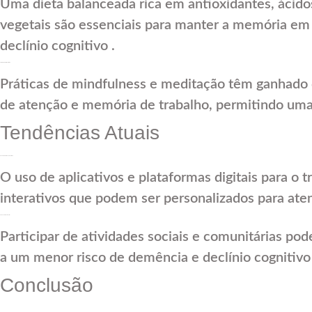
Uma dieta balanceada rica em antioxidantes, ácido
vegetais são essenciais para manter a memória em 
declínio cognitivo .
H3: Mindfulness e Meditação
Práticas de mindfulness e meditação têm ganhado
de atenção e memória de trabalho, permitindo uma
Tendências Atuais
H2: Tecnologias de Aprendizado
O uso de aplicativos e plataformas digitais para o
interativos que podem ser personalizados para ate
H2: Envolvimento Social
Participar de atividades sociais e comunitárias po
a um menor risco de demência e declínio cognitivo 
Conclusão