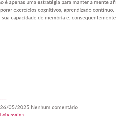
ão é apenas uma estratégia para manter a mente a
porar exercícios cognitivos, aprendizado contínuo, 
ar sua capacidade de memória e, consequentemente,
Transforme Seu Guarda-Roupa Após os 60
26/05/2025
Nenhum comentário
Leia mais »